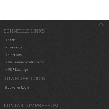
SCHNELLE LINKS
Start
Trauringe
Über uns
Ihr Trauringkonfigurator
PDF-Kataloge
JUWELIER-LOGIN
Juwelier Login
KONTAKT/IMPRESSUM