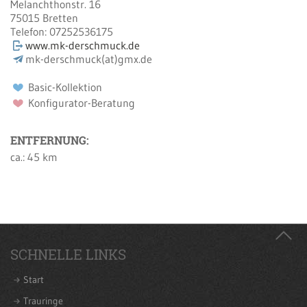
Melanchthonstr. 16
75015
Bretten
Telefon:
07252536175
www.mk-derschmuck.de
mk-derschmuck(at)gmx.de
Basic-Kollektion
Konfigurator-Beratung
ENTFERNUNG:
ca.: 45 km
SCHNELLE LINKS
Start
Trauringe