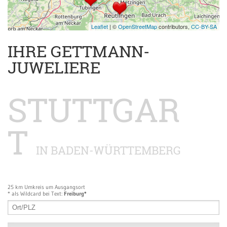
Leaflet
| ©
OpenStreetMap
contributors,
CC-BY-SA
IHRE GETTMANN-
JUWELIERE
STUTTGAR
T
IN BADEN-WÜRTTEMBERG
25 km Umkreis um Ausgangsort
* als Wildcard bei Text:
Freiburg*