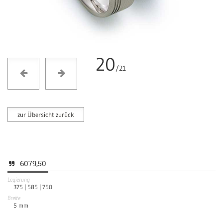
20
/21
zur Übersicht zurück
6079,50
Legierung
375 |
585 |
750
Breite
5
mm