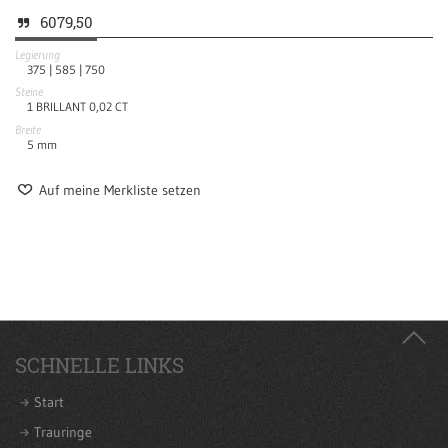
6079,50
Legierung
375 |
585 |
750
Steine
1 BRILLANT 0,02 CT
Breite
5
mm
Auf meine Merkliste setzen
SCHNELLE LINKS
Start
Trauringe