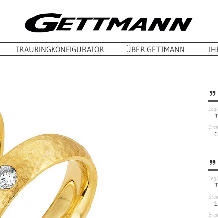
TRAURINGKONFIGURATOR
ÜBER GETTMANN
IH
Leg
3
Brei
6
Leg
3
Stei
1
Brei