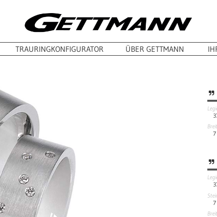
TRAURINGKONFIGURATOR
ÜBER GETTMANN
IH
Leg
3
Brei
7
Leg
3
Stei
7
Brei