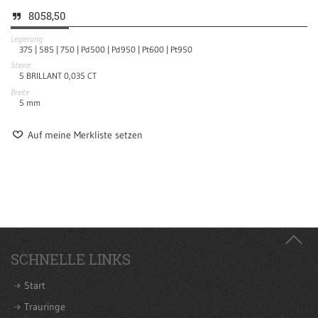
8058,50
Legierung
375 |
585 |
750 |
Pd500 |
Pd950 |
Pt600 |
Pt950
Steine
5 BRILLANT 0,035 CT
Breite
5
mm
Auf meine Merkliste setzen
SCHNELLE LINKS
Start
Trauringe