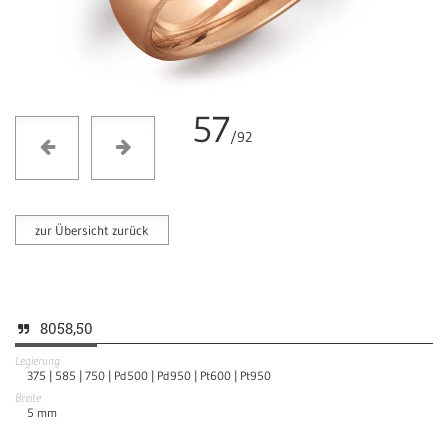
57
/92
zur Übersicht zurück
8058,50
Legierung
375 |
585 |
750 |
Pd500 |
Pd950 |
Pt600 |
Pt950
Breite
5
mm