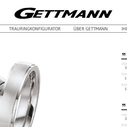
TRAURINGKONFIGURATOR
ÜBER GETTMANN
IH
Leg
3
Stei
1
Brei
5
Leg
3
Brei