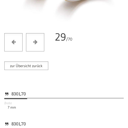
29
/70
zur Übersicht zurück
8301,70
Breite
7
mm
8301,70