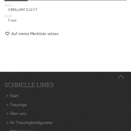
Steine
3 BRILLANT 0,12 CT
Breite
7
mm
Auf meine Merkliste setzen
SCHNELLE LINKS
Start
Trauringe
Über uns
Ihr Trauringkonfigurator