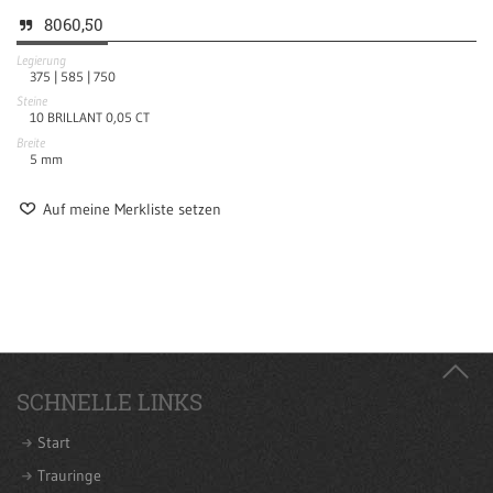
8060,50
Legierung
375 |
585 |
750
Steine
10 BRILLANT 0,05 CT
Breite
5
mm
Auf meine Merkliste setzen
SCHNELLE LINKS
Start
Trauringe