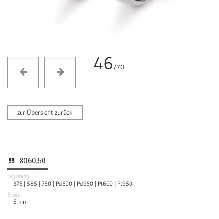
46
/70
zur Übersicht zurück
8060,50
Legierung
375 |
585 |
750 |
Pd500 |
Pd950 |
Pt600 |
Pt950
Breite
5
mm