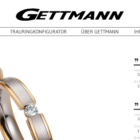
TRAURINGKONFIGURATOR
ÜBER GETTMANN
IH
Leg
3
Brei
5
Leg
3
Stei
1
Brei