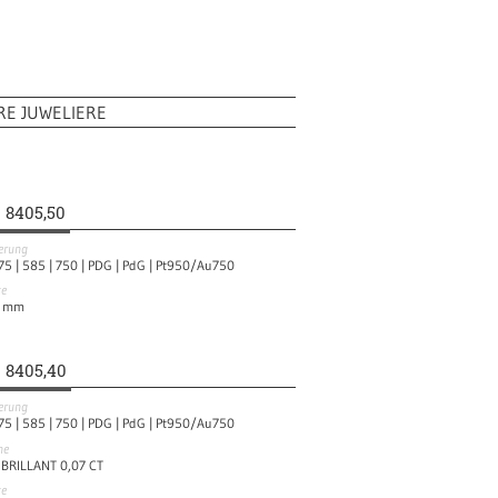
RE JUWELIERE
8405,50
ierung
75 |
585 |
750 |
PDG |
PdG |
Pt950/Au750
te
mm
8405,40
ierung
75 |
585 |
750 |
PDG |
PdG |
Pt950/Au750
ne
 BRILLANT 0,07 CT
te