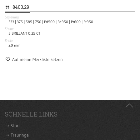
8403,29
Legierung
333 |
375 |
585 |
750 |
Pd500 |
Pd950 |
Pt600 |
Pt950
Steine
5 BRILLANT 0,25 CT
Breite
2.9
mm
Auf meine Merkliste setzen
SCHNELLE LINKS
Start
Trauringe