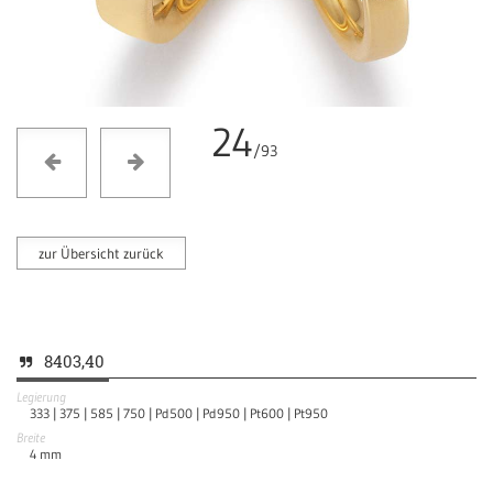
24
/93
zur Übersicht zurück
8403,40
Legierung
333 |
375 |
585 |
750 |
Pd500 |
Pd950 |
Pt600 |
Pt950
Breite
4
mm