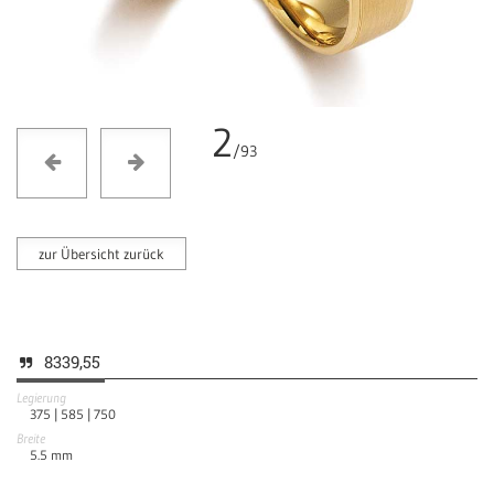
2
/93
zur Übersicht zurück
8339,55
Legierung
375 |
585 |
750
Breite
5.5
mm