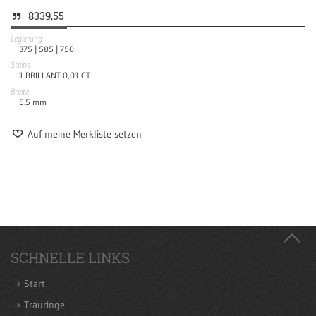
8339,55
Legierung
375 |
585 |
750
Steine
1 BRILLANT 0,01 CT
Breite
5.5
mm
Auf meine Merkliste setzen
SCHNELLE LINKS
Start
Trauringe