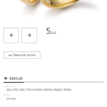
5
/40
zur Übersicht zurück
8400,45
Legierung
333 |
375 |
585 |
750 |
Pd500 |
Pd950 |
Pt600 |
Pt950
Breite
4.5
mm