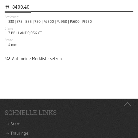
8400,40
Legierung
333 |
375 |
585 |
750 |
Pd500 |
Pd950 |
Pt600 |
Pt950
Steine
7 BRILLANT 0,056 CT
Breite
4
mm
Auf meine Merkliste setzen
SCHNELLE LINKS
Start
Trauringe