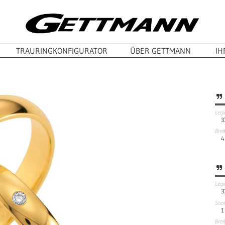
TRAURINGKONFIGURATOR
ÜBER GETTMANN
IH
Leg
3
Brei
4
Leg
3
Stei
1
Brei