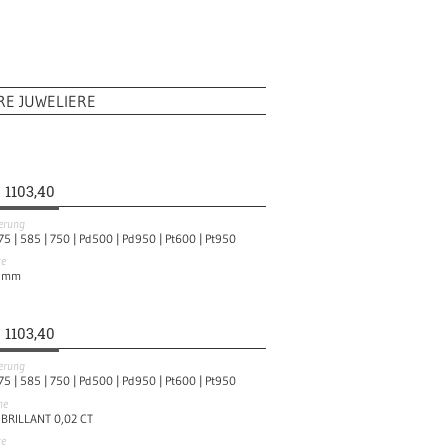
RE JUWELIERE
1103,40
ierung
75 |
585 |
750 |
Pd500 |
Pd950 |
Pt600 |
Pt950
te
mm
1103,40
ierung
75 |
585 |
750 |
Pd500 |
Pd950 |
Pt600 |
Pt950
ne
 BRILLANT 0,02 CT
te