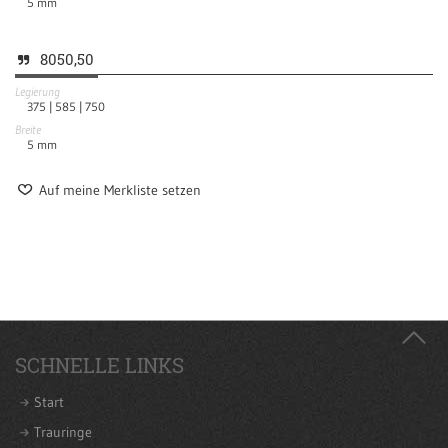
5
mm
8050,50
Legierung
375 |
585 |
750
Breite
5
mm
Auf meine Merkliste setzen
SCHNELLE LINKS
Start
Trauringe