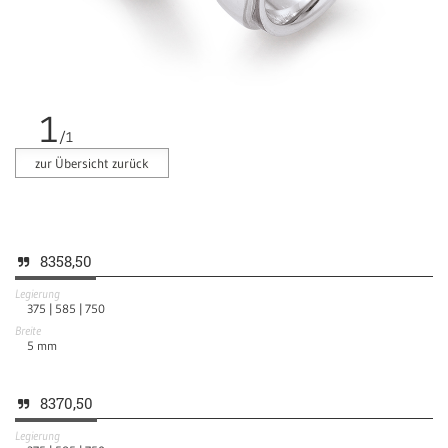
1
/1
zur Übersicht zurück
8358,50
Legierung
375 |
585 |
750
Breite
5
mm
8370,50
Legierung