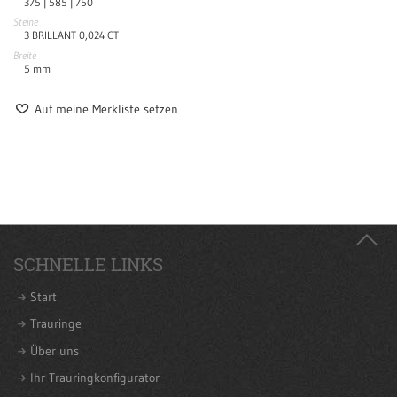
375 |
585 |
750
Steine
3 BRILLANT 0,024 CT
Breite
5
mm
Auf meine Merkliste setzen
SCHNELLE LINKS
Start
Trauringe
Über uns
Ihr Trauringkonfigurator